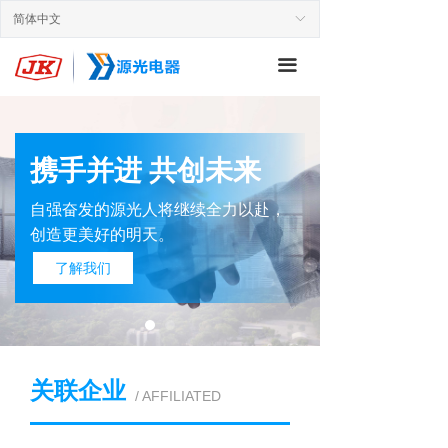
简体中文
ꀅ
끀
安徽源
携手并进 共创未来
自强奋发的源光人将继续全力以赴，
● 国家重点
创造更美好的明天。
● 安徽省高新
了解我们
● 安徽省科技
关联企业
/ AFFILIATED