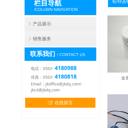
栏目导航
铝/锌
/COLUMN NAVIGATION
ꁕ
产品展示
ꁕ
销售服务
联系我们
/ CONTACT US
4180988
电话：0563-
4180818
传真：0563-
金
Email：jkoffice@jkdq.com/
jkcd@jkdq.com
ꂐ
在线留言