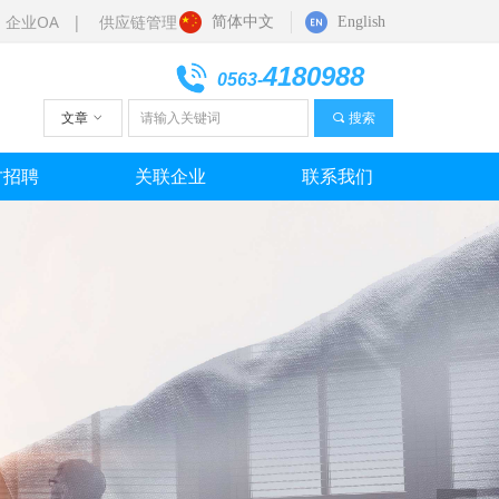
|
企业OA |
供应链管理
简体中文
English
4180988
0563-
文章
ꀁ
끠
搜索
才招聘
关联企业
联系我们