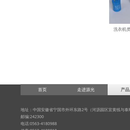
洗衣机类
首页
走进源光
产品
地址：中国安徽省宁国市外环东路2号（河沥园区宜黄线与泰
邮编:242300
电话:0563-4180988